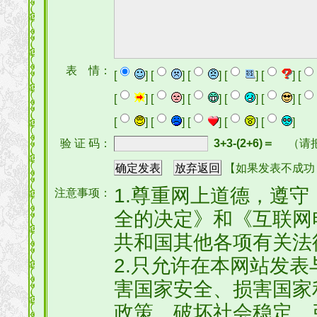
表 情：
[
] [
] [
] [
] [
] [
[
] [
] [
] [
] [
] [
[
] [
] [
] [
] [
]
验 证 码：
3+3-(2+6)＝
（请
【如果发表不成功
1.尊重网上道德，遵
注意事项：
全的决定》和《互联网
共和国其他各项有关法
2.只允许在本网站发
害国家安全、损害国家
政策、破坏社会稳定、